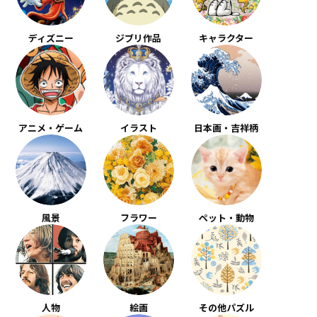
ディズニー
ジブリ作品
キャラクター
アニメ・ゲーム
イラスト
日本画・吉祥柄
風景
フラワー
ペット・動物
人物
絵画
その他パズル