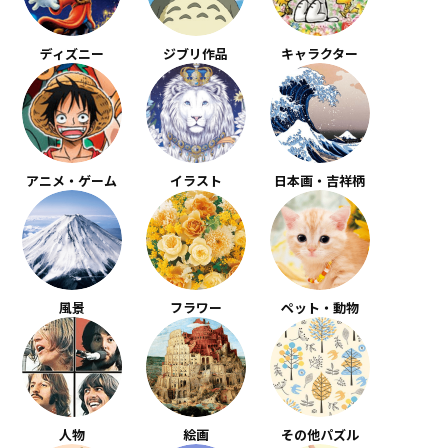
ディズニー
ジブリ作品
キャラクター
アニメ・ゲーム
イラスト
日本画・吉祥柄
風景
フラワー
ペット・動物
人物
絵画
その他パズル