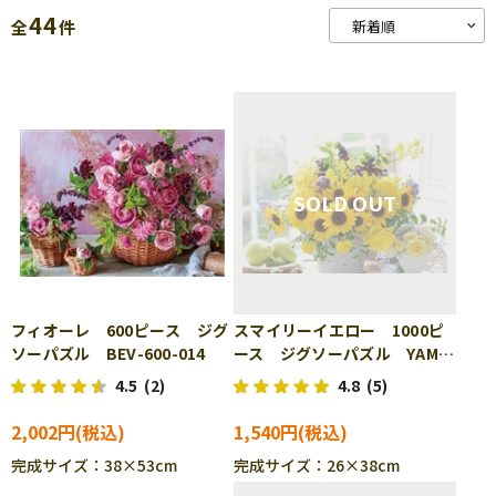
44
全
件
フィオーレ 600ピース ジグ
スマイリーイエロー 1000ピ
ソーパズル BEV-600-014
ース ジグソーパズル YAM-
13-06
4.5
(2)
4.8
(5)
2,002円
1,540円
完成サイズ：38×53cm
完成サイズ：26×38cm