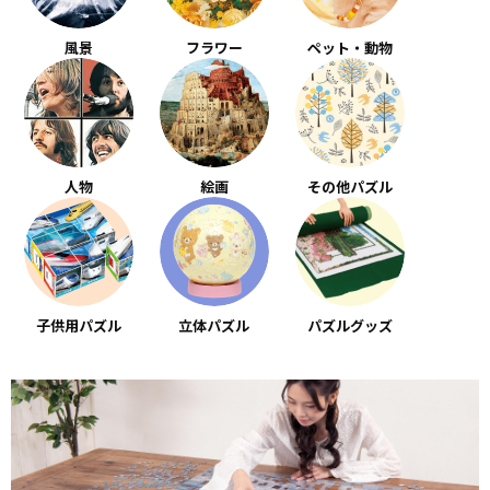
風景
フラワー
ペット・動物
人物
絵画
その他パズル
子供用パズル
立体パズル
パズルグッズ