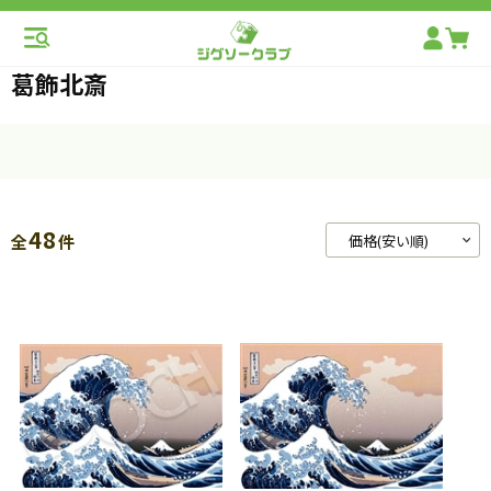
葛飾北斎
48
全
件