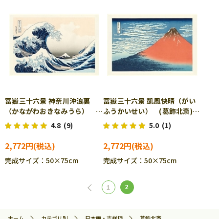
冨嶽三十六景 神奈川沖浪裏
冨嶽三十六景 凱風快晴（がい
（かながわおきなみうら）
ふうかいせい） (葛飾北斎)
(葛飾北斎) 1000ピース ジ
1000ピース ジグソーパズ
4.8
(9)
5.0
(1)
グソーパズル CUT-1000-078
ル CUT-1000-079
2,772円
2,772円
完成サイズ：50×75cm
完成サイズ：50×75cm
2
1
ホーム
カテゴリ別
日本画・吉祥柄
葛飾北斎