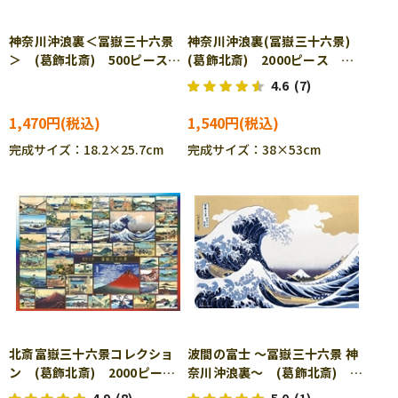
神奈川沖浪裏＜冨嶽三十六景
神奈川沖浪裏(冨嶽三十六景)
＞ (葛飾北斎) 500ピース
(葛飾北斎) 2000ピース ジ
ジグソーパズル EPO-52-803
グソーパズル EPO-54-005
4.6
(7)
1,470円
1,540円
完成サイズ：18.2×25.7cm
完成サイズ：38×53cm
北斎富嶽三十六景コレクショ
波間の富士 ～冨嶽三十六景 神
ン (葛飾北斎) 2000ピー
奈川沖浪裏～ (葛飾北斎)
ス ジグソーパズル EPO-54-
1000ピース ジグソーパズ