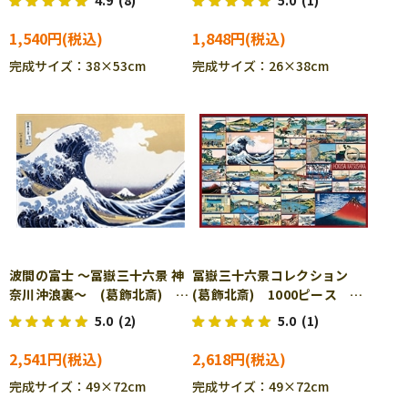
4.9
(8)
5.0
(1)
016
ル BEV-1000M-029
1,540円
1,848円
完成サイズ：38×53cm
完成サイズ：26×38cm
波間の富士 ～冨嶽三十六景 神
冨嶽三十六景コレクション
奈川沖浪裏～ (葛飾北斎)
(葛飾北斎) 1000ピース ジ
1000ピース ジグソーパズ
グソーパズル BEV-1000-090
5.0
(2)
5.0
(1)
ル BEV-1000-074
2,541円
2,618円
完成サイズ：49×72cm
完成サイズ：49×72cm