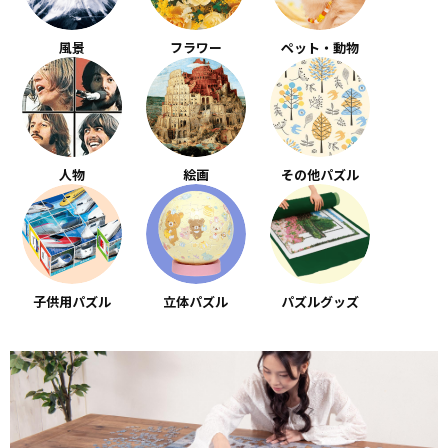
風景
フラワー
ペット・動物
人物
絵画
その他パズル
子供用パズル
立体パズル
パズルグッズ