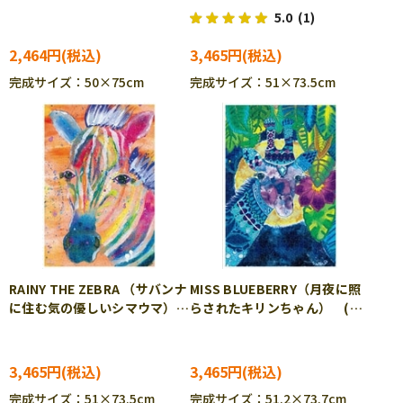
ス ジグソーパズル APP-
ル TEN-TP1000-621
5.0
(1)
1000-890
2,464円
3,465円
完成サイズ：50×75cm
完成サイズ：51×73.5cm
RAINY THE ZEBRA （サバンナ
MISS BLUEBERRY（月夜に照
に住む気の優しいシマウマ）
らされたキリンちゃん） (サ
（サヤ） 1000ピース ジグ
ヤ) 1000ピース ジグソーパ
ソーパズル TEN-TP1000-
ズル TEN-TS1000-623
622
3,465円
3,465円
完成サイズ：51×73.5cm
完成サイズ：51.2×73.7cm