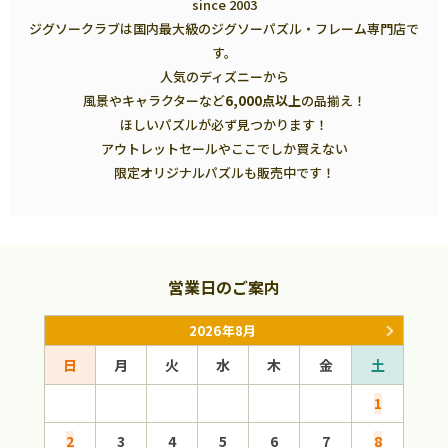
since 2003
ジグソークラブは国内最大級のジグソーパズル・フレーム専門店で
す。
人気のディズニーから
風景やキャラクターなど
6,000点以上
の品揃え！
ほしいパズルが必ず見つかります！
アウトレットセールやここでしか買えない
限定オリジナルパズルも販売中です！
営業日のご案内
2026年8月
日
月
火
水
木
金
土
日
1
2
3
4
5
6
7
8
6