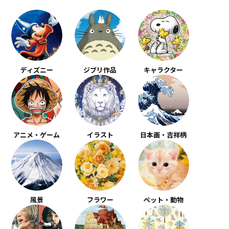
ディズニー
ジブリ作品
キャラクター
アニメ・ゲーム
イラスト
日本画・吉祥柄
風景
フラワー
ペット・動物