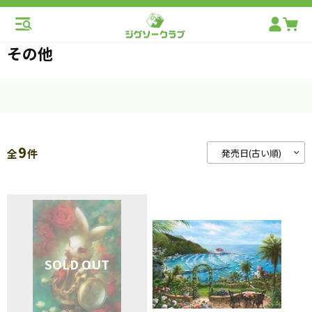
その他
9
全
件