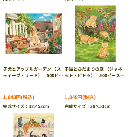
子犬とアップルガーデン （ス
子猫とひだまりの庭 （ジャネ
ティーブ・リード） 500ピー
ット・ピドゥ） 500ピース
ス ジグソーパズル APP-
ジグソーパズル APP-500-
500-325
333
1,848円
1,848円
完成サイズ：38×53cm
完成サイズ：38×53cm