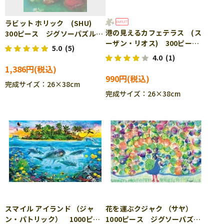
ラビット ホリック (SHU)
港の見えるカフェテラス (ス
300ピース ジグソーパズル
ーザン・リオス) 300ピー
APP-300-318
5.0
(5)
ス ジグソーパズル APP-
4.0
(1)
300-366 ［CP-SS］
1,386円
990円
完成サイズ：26×38cm
完成サイズ：26×38cm
スマイル アイランド （ジャ
花を運ぶクジャク （サヤ）
ン・パトリック） 1000ピー
1000ピース ジグソーパズ