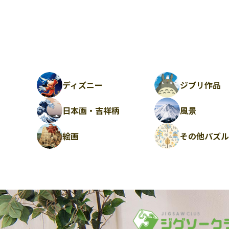
ディズニー
ジブリ作品
日本画・吉祥柄
風景
絵画
その他パズ