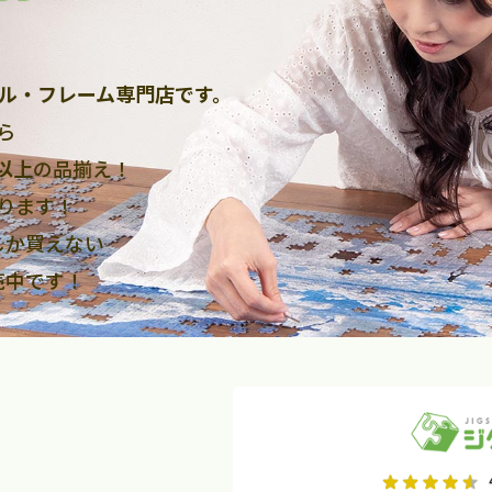
ル・フレーム専門店です。
ら
点以上
の品揃え！
ります！
しか買えない
売中です！
2026年9月
2026年10月
水
木
金
月
火
水
木
金
土
日
土