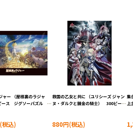
ジャー （屋根裏のラジャ
救国の乙女と共に （ユリシーズ ジャン
集
0ピース ジグソーパズル
ヌ・ダルクと錬金の騎士） 300ピー
上
072
ス ジグソーパズル ENS-300-1505
ーパ
880円
1