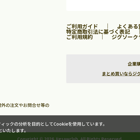
2
3
4
5
1
2
3
9
10
11
12
4
5
6
7
8
9
10
ご利用ガイド
よくある
16
17
18
19
11
12
13
14
15
16
17
特定商取引法に基づく表記
23
24
25
26
18
19
20
21
22
23
24
ご利用規約
ジグソーク
30
25
26
27
28
29
30
31
企業
まとめ買いならジグソー
間外の注文やお問合せ等の
ックの分析を目的としてCookieを使用しています。
といたします。
Copyright ©
2026 Jigsawclub. All Rights Reserved.