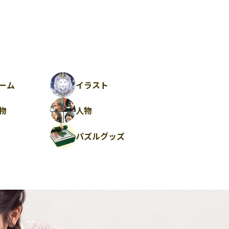
ーム
イラスト
物
人物
パズルグッズ