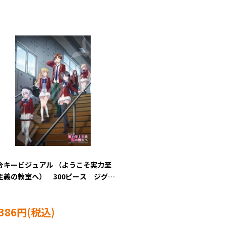
合キービジュアル （ようこそ実力至
主義の教室へ） 300ピース ジグソ
ズル ENS-300-3089
,386円