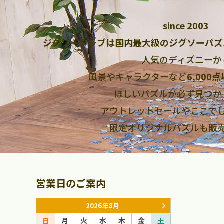
since 2003
ジグソークラブは国内最大級のジグソーパズ
人気のディズニーか
風景やキャラクターなど
6,000
ほしいパズルが必ず見つか
アウトレットセールやここで
限定オリジナルパズルも販
営業日のご案内
2026年8月
月
火
水
木
金
月
火
日
土
日