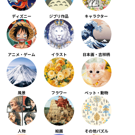
ディズニー
ジブリ作品
キャラクター
アニメ・ゲーム
イラスト
日本画・吉祥柄
風景
フラワー
ペット・動物
人物
絵画
その他パズル