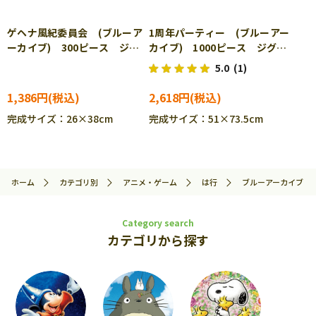
ゲヘナ風紀委員会 (ブルーア
1周年パーティー (ブルーアー
ーカイブ) 300ピース ジグ
カイブ) 1000ピース ジグソ
ソーパズル ENS-300-3178
ーパズル ENS-1000T-523
5.0
(1)
1,386円
2,618円
完成サイズ：26×38cm
完成サイズ：51×73.5cm
ホーム
カテゴリ別
アニメ・ゲーム
は行
ブルーアーカイブ
Category search
カテゴリから探す