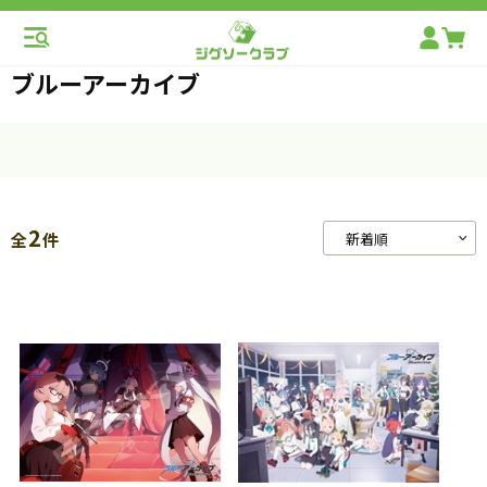
ブルーアーカイブ
2
全
件