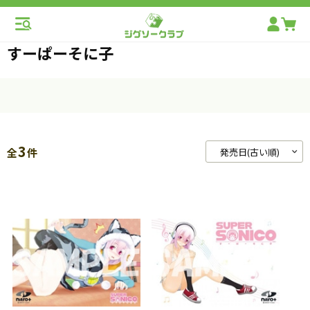
すーぱーそに子
3
全
件