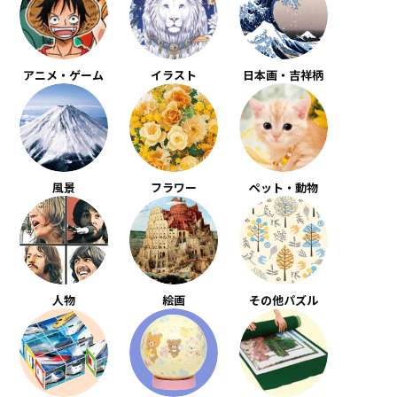
アニメ・ゲーム
イラスト
日本画・吉祥柄
風景
フラワー
ペット・動物
人物
絵画
その他パズル