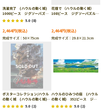
洗濯完了 (ハウルの動く城)
花畑で （ハウルの動く城）
1000ピース ジグソーパズ
108ピース ジグソーパズル
ル ENS-1000-258
ENS-108-DP07
5.0
(8)
2,464円
2,464円
完成サイズ：50×75cm
完成サイズ：29.8×21.3cm
ポスターコレクション/ハウル
ハウルのひみつの庭 (ハウル
の動く城 (ハウルの動く城)
の動く城) 352ピース ジグ
1000ピース ジグソーパズ
ソーパズル ENS-352-204
5.0
(2)
5.0
(2)