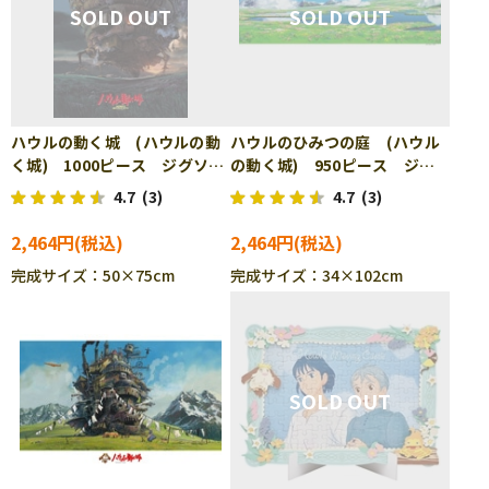
ハウルの動く城 (ハウルの動
ハウルのひみつの庭 (ハウル
く城) 1000ピース ジグソー
の動く城) 950ピース ジグ
パズル ENS-1000-243
ソーパズル ENS-950-204
4.7
(3)
4.7
(3)
2,464円
2,464円
完成サイズ：50×75cm
完成サイズ：34×102cm