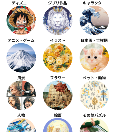
ディズニー
ジブリ作品
キャラクター
アニメ・ゲーム
イラスト
日本画・吉祥柄
風景
フラワー
ペット・動物
人物
絵画
その他パズル