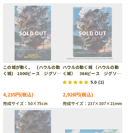
この城が動く。 (ハウルの動
ハウルの動く城 （ハウルの動
く城) 1000ピース ジグソー
く城） 366ピース ジグソー
パズル ENS-1000-276
パズル ENS-ATB-61
5.0
(1)
4,235円
2,926円
完成サイズ：50×75cm
完成サイズ：237×307×21mm