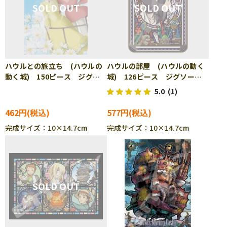
ハウルとの旅立ち (ハウルの
ハウルの部屋 (ハウルの動く
動く城) 150ピース ジグソ
城) 126ピース ジグソーパ
ーパズル ENS-150-G62
ズル ENS-126-AC68
5.0
(1)
462円
577円
完成サイズ：10×14.7cm
完成サイズ：10×14.7cm