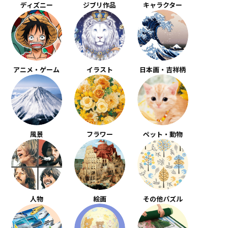
ディズニー
ジブリ作品
キャラクター
アニメ・ゲーム
イラスト
日本画・吉祥柄
風景
フラワー
ペット・動物
人物
絵画
その他パズル