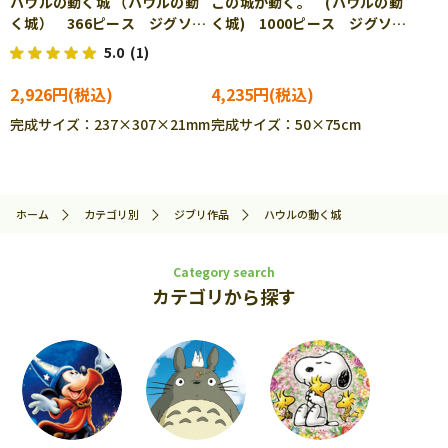
ハウルの動く城 （ハウルの動
この城が動く。 (ハウルの動
く城） 366ピース ジグソー
く城) 1000ピース ジグソー
パズル ENS-ATB-61
パズル ENS-1000-276
5.0
(1)
2,926円
4,235円
完成サイズ：237×307×21mm
完成サイズ：50×75cm
ホーム
カテゴリ別
ジブリ作品
ハウルの動く城
Category search
カテゴリから探す