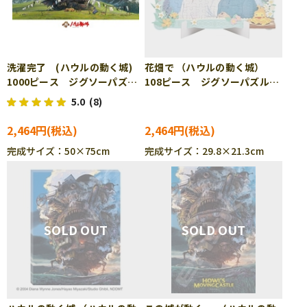
洗濯完了 (ハウルの動く城)
花畑で （ハウルの動く城）
1000ピース ジグソーパズ
108ピース ジグソーパズル
ル ENS-1000-258
ENS-108-DP07
5.0
(8)
2,464円
2,464円
完成サイズ：50×75cm
完成サイズ：29.8×21.3cm