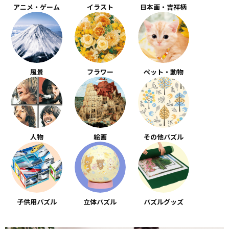
アニメ・ゲーム
イラスト
日本画・吉祥柄
風景
フラワー
ペット・動物
人物
絵画
その他パズル
子供用パズル
立体パズル
パズルグッズ