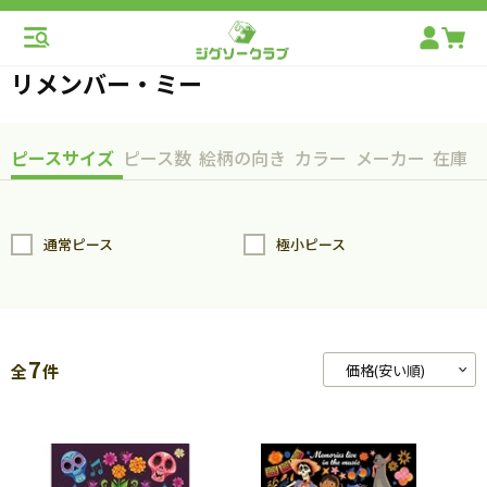
リメンバー・ミー
ピースサイズ
ピース数
絵柄の向き
カラー
メーカー
在庫
通常ピース
極小ピース
7
全
件