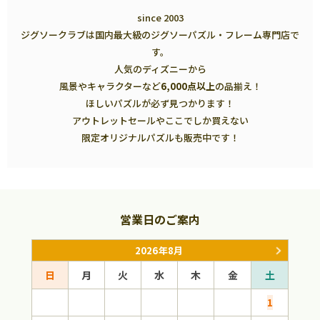
since 2003
ジグソークラブは国内最大級のジグソーパズル・フレーム専門店で
す。
人気のディズニーから
風景やキャラクターなど
6,000点以上
の品揃え！
ほしいパズルが必ず見つかります！
アウトレットセールやここでしか買えない
限定オリジナルパズルも販売中です！
営業日のご案内
2026年8月
日
月
火
水
木
金
土
日
1