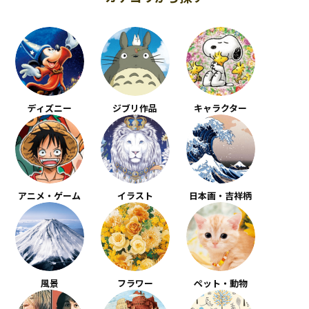
ディズニー
ジブリ作品
キャラクター
アニメ・ゲーム
イラスト
日本画・吉祥柄
風景
フラワー
ペット・動物