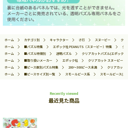
ホーム
カテゴリ別
キャラクター
さ行
スヌーピー
クリ
ホーム
■パズル特集
エポック社 PEANUTS（スヌーピー）特集
クリ
ホーム
■パズル特徴別
透明パズル
クリアカットパズル(エポック社)
ホーム
■取り扱いメーカー
エポック社
クリアカット スヌーピー ミッ
ホーム
■ピース数別パズル特集
200～300ピース未満
クリアカット 
ホーム
■ピースサイズ別一覧
スモールピース系
スモールピース(エ
Recently viewed
最近見た商品