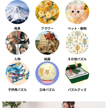
風景
フラワー
ペット・動物
人物
絵画
その他パズル
子供用パズル
立体パズル
パズルグッズ