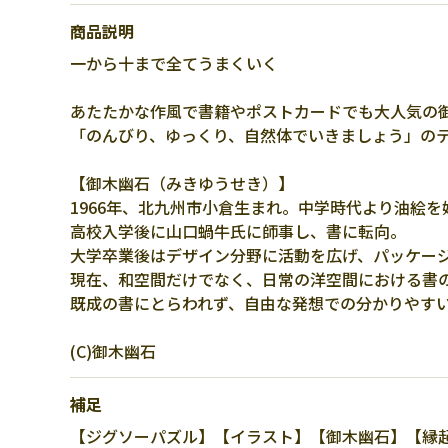
商品説明
一から十まで全てうまくいく
あたたかな作風で書籍やポストカードでも大人気の
「のんびり、ゆっくり、自然体でいきましょう」の
【御木幽石（みきゆうせき）】
1966年、北九州市小倉生まれ。中学時代より油絵を
高校入学後に山口蝸牛氏に師事し、書に転向。
大学卒業後はデザイン分野に活動を広げ、パッケー
現在、和空間だけでなく、日常の洋空間における書
既成の書にとらわれず、自由な発想での分かりやす
(C)御木幽石
補足
【ジグソーパズル】【イラスト】【御木幽石】【縁起画】