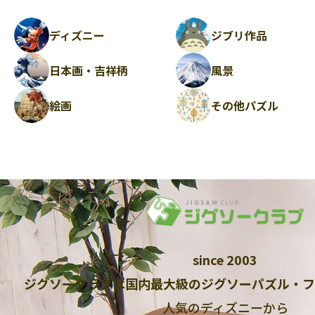
ディズニー
ジブリ作品
日本画・吉祥柄
風景
絵画
その他パズル
since 2003
ジグソークラブは国内最大級のジグソーパズル・フ
人気のディズニーから