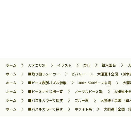
ホーム
カテゴリ別
イラスト
ま行
御木幽石
大
ホーム
■取り扱いメーカー
ビバリー
大開運十全図 （御木幽
ホーム
■ピース数別パズル特集
300～500ピース未満
大開
ホーム
■ピースサイズ別一覧
ノーマルピース系
大開運十全
ホーム
■パズルカラーで探す
ブルー系
大開運十全図 （御木
ホーム
■パズルカラーで探す
ホワイト系
大開運十全図 （御