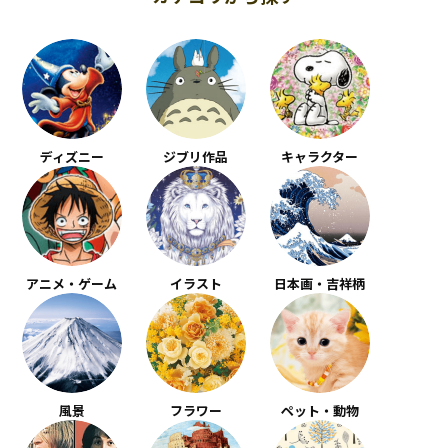
ディズニー
ジブリ作品
キャラクター
アニメ・ゲーム
イラスト
日本画・吉祥柄
風景
フラワー
ペット・動物