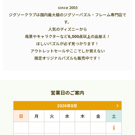
since 2003
ジグソークラブは国内最大級のジグソーパズル・フレーム専門店で
す。
人気のディズニーから
風景やキャラクターなど
6,000点以上
の品揃え！
ほしいパズルが必ず見つかります！
アウトレットセールやここでしか買えない
限定オリジナルパズルも販売中です！
営業日のご案内
2026年8月
日
月
火
水
木
金
土
日
1