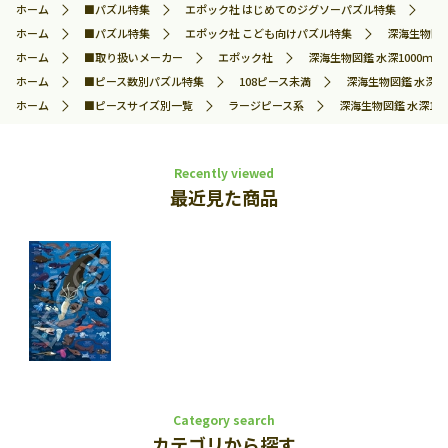
ホーム
■パズル特集
エポック社 はじめてのジグソーパズル特集
深海
ホーム
■パズル特集
エポック社 こども向けパズル特集
深海生物図鑑 
ホーム
■取り扱いメーカー
エポック社
深海生物図鑑 水深1000ｍ～40
ホーム
■ピース数別パズル特集
108ピース未満
深海生物図鑑 水深100
ホーム
■ピースサイズ別一覧
ラージピース系
深海生物図鑑 水深1000
Recently viewed
最近見た商品
Category search
カテゴリから探す