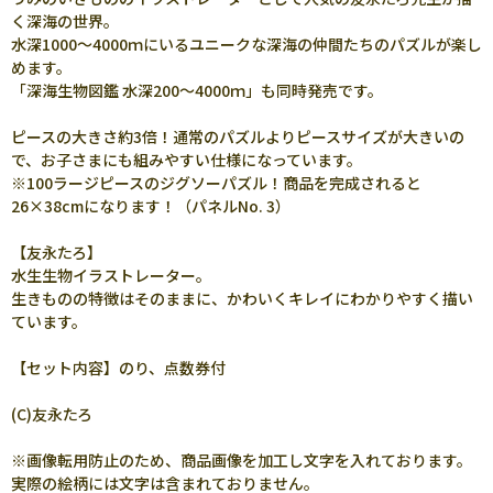
く深海の世界。
水深1000～4000ｍにいるユニークな深海の仲間たちのパズルが楽し
めます。
「深海生物図鑑 水深200～4000ｍ」も同時発売です。
ピースの大きさ約3倍！通常のパズルよりピースサイズが大きいの
で、お子さまにも組みやすい仕様になっています。
※100ラージピースのジグソーパズル！商品を完成されると
26×38cmになります！（パネルNo. 3）
【友永たろ】
水生生物イラストレーター。
生きものの特徴はそのままに、かわいくキレイにわかりやすく描い
ています。
【セット内容】のり、点数券付
(C)友永たろ
※画像転用防止のため、商品画像を加工し文字を入れております。
実際の絵柄には文字は含まれておりません。