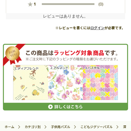
★
1
(0)
レビューはありません。
※レビューを書くには
ログイン
が必要です。
ホーム
カテゴリ別
子供用パズル
こどもジグソーパズル
深海生