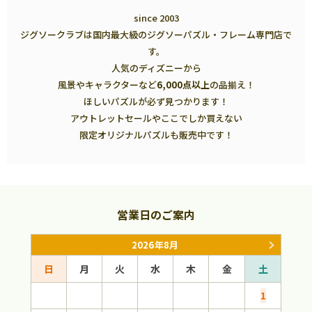
since 2003
ジグソークラブは国内最大級のジグソーパズル・フレーム専門店で
す。
人気のディズニーから
風景やキャラクターなど
6,000点以上
の品揃え！
ほしいパズルが必ず見つかります！
アウトレットセールやここでしか買えない
限定オリジナルパズルも販売中です！
営業日のご案内
2026年8月
日
月
火
水
木
金
土
日
1