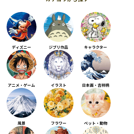
ディズニー
ジブリ作品
キャラクター
アニメ・ゲーム
イラスト
日本画・吉祥柄
風景
フラワー
ペット・動物