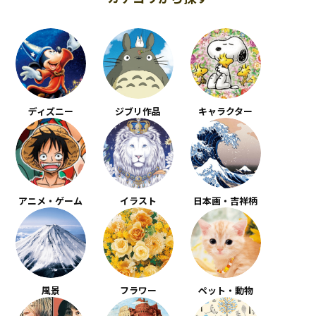
ディズニー
ジブリ作品
キャラクター
アニメ・ゲーム
イラスト
日本画・吉祥柄
風景
フラワー
ペット・動物