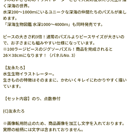
く深海の世界。
水深200～1000ｍにいるユニークな深海の仲間たちのパズルが楽し
めます。
「深海生物図鑑 水深1000～4000ｍ」も同時発売です。
ピースの大きさ約3倍！通常のパズルよりピースサイズが大きいの
で、お子さまにも組みやすい仕様になっています。
※100ラージピースのジグソーパズル！商品を完成されると
26×38cmになります！（パネルNo. 3）
【友永たろ】
水生生物イラストレーター。
生きものの特徴はそのままに、かわいくキレイにわかりやすく描い
ています。
【セット内容】のり、点数券付
(C)友永たろ
※画像転用防止のため、商品画像を加工し文字を入れております。
実際の絵柄には文字は含まれておりません。