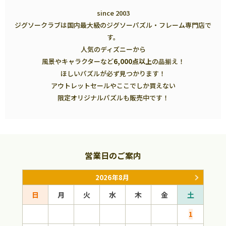
since 2003
ジグソークラブは国内最大級のジグソーパズル・フレーム専門店で
す。
人気のディズニーから
風景やキャラクターなど
6,000点以上
の品揃え！
ほしいパズルが必ず見つかります！
アウトレットセールやここでしか買えない
限定オリジナルパズルも販売中です！
営業日のご案内
2026年8月
日
月
火
水
木
金
土
日
1