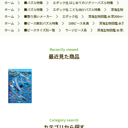
ホーム
■パズル特集
エポック社 はじめてのジグソーパズル特集
深海
ホーム
■パズル特集
エポック社 こども向けパズル特集
深海生物図鑑 
ホーム
■取り扱いメーカー
エポック社
深海生物図鑑 水深200ｍ～100
ホーム
■ピース数別パズル特集
108ピース未満
深海生物図鑑 水深200
ホーム
■ピースサイズ別一覧
ラージピース系
深海生物図鑑 水深200ｍ
Recently viewed
最近見た商品
Category search
カテゴリから探す