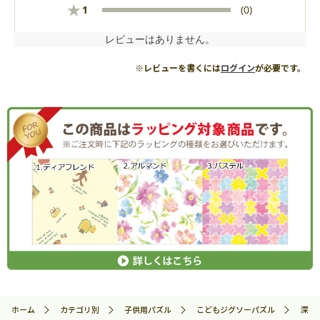
★
1
(0)
レビューはありません。
※レビューを書くには
ログイン
が必要です。
ホーム
カテゴリ別
子供用パズル
こどもジグソーパズル
深海生