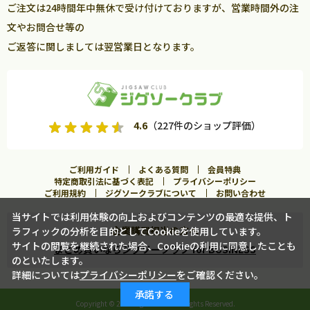
ご注文は24時間年中無休で受け付けておりますが、営業時間外の注
文やお問合せ等の
ご返答に関しましては翌営業日となります。
4.6
（227件のショップ評価）
ご利用ガイド
よくある質問
会員特典
特定商取引法に基づく表記
プライバシーポリシー
ご利用規約
ジグソークラブについて
お問い合わせ
当サイトでは利用体験の向上およびコンテンツの最適な提供、ト
企業購買担当の方へ
ラフィックの分析を目的としてCookieを使用しています。
カートに入れる
サイトの閲覧を継続された場合、Cookieの利用に同意したことも
まとめ買いならジグソークラブ for BUSINESS
のといたします。
詳細については
プライバシーポリシー
をご確認ください。
この商品に合うフレームを見る
承諾する
Copyright ©
2026 Jigsawclub. All Rights Reserved.