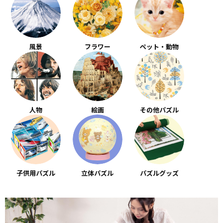
風景
フラワー
ペット・動物
人物
絵画
その他パズル
子供用パズル
立体パズル
パズルグッズ