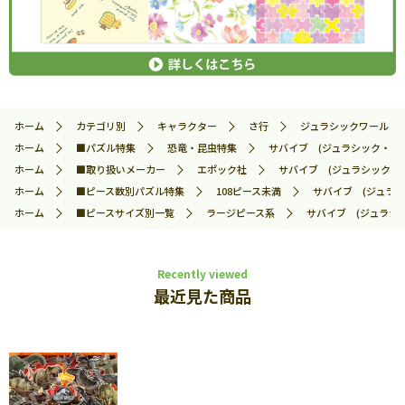
ホーム
カテゴリ別
キャラクター
さ行
ジュラシックワールド
ホーム
■パズル特集
恐竜・昆虫特集
サバイブ (ジュラシック・ワールド
ホーム
■取り扱いメーカー
エポック社
サバイブ (ジュラシック・ワー
ホーム
■ピース数別パズル特集
108ピース未満
サバイブ (ジュラシッ
ホーム
■ピースサイズ別一覧
ラージピース系
サバイブ (ジュラシック
Recently viewed
最近見た商品