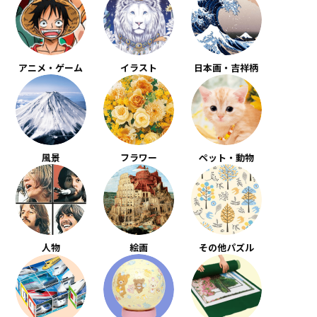
アニメ・ゲーム
イラスト
日本画・吉祥柄
風景
フラワー
ペット・動物
人物
絵画
その他パズル