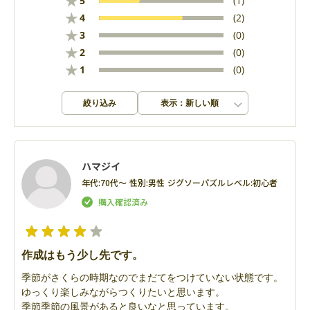
★
5
(1)
★
4
(2)
★
3
(0)
★
2
(0)
★
1
(0)
絞り込み
表示：新しい順
ハマジイ
年代:
70代～
性別:
男性
ジグソーパズルレベル:
初心者
作成はもう少し先です。
季節がさくらの時期なのでまだてをつけていない状態です。
ゆっくり楽しみながらつくりたいと思います。
季節季節の風景があると良いなと思っています。