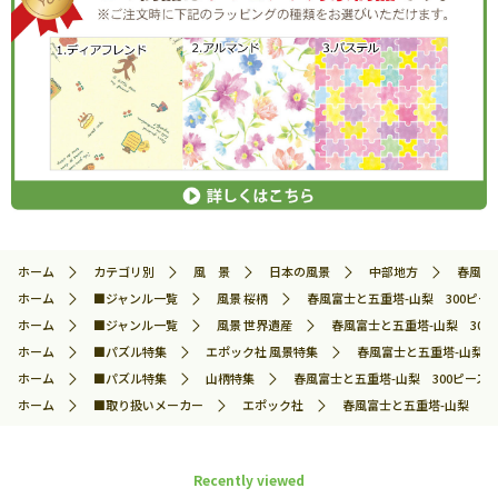
ホーム
カテゴリ別
風 景
日本の風景
中部地方
春風富士
ホーム
■ジャンル一覧
風景 桜柄
春風富士と五重塔-山梨 300ピース 
ホーム
■ジャンル一覧
風景 世界遺産
春風富士と五重塔-山梨 300ピ
ホーム
■パズル特集
エポック社 風景特集
春風富士と五重塔-山梨 30
ホーム
■パズル特集
山柄特集
春風富士と五重塔-山梨 300ピース ジ
ホーム
■取り扱いメーカー
エポック社
春風富士と五重塔-山梨 300
Recently viewed