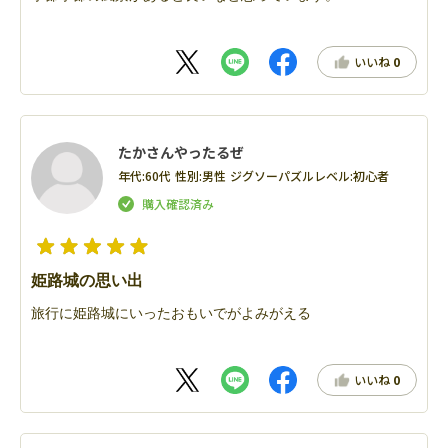
いいね
0
たかさんやったるぜ
年代:
60代
性別:
男性
ジグソーパズルレベル:
初心者
姫路城の思い出
旅行に姫路城にいったおもいでがよみがえる
いいね
0