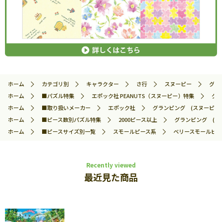
ホーム
カテゴリ別
キャラクター
さ行
スヌーピー
グラ
ホーム
■パズル特集
エポック社 PEANUTS（スヌーピー）特集
グラ
ホーム
■取り扱いメーカー
エポック社
グランピング (スヌーピー) 
ホーム
■ピース数別パズル特集
2000ピース以上
グランピング (スヌ
ホーム
■ピースサイズ別一覧
スモールピース系
ベリースモールピー
Recently viewed
最近見た商品