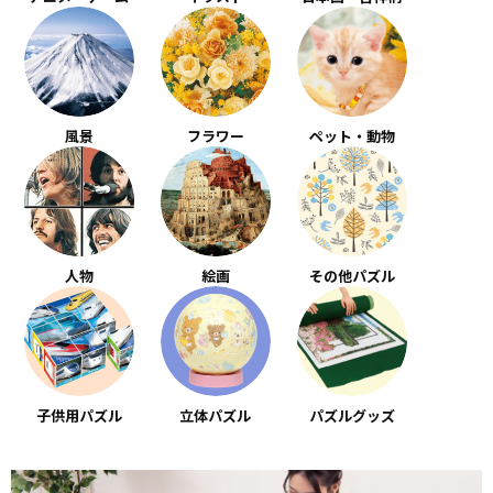
風景
フラワー
ペット・動物
人物
絵画
その他パズル
子供用パズル
立体パズル
パズルグッズ