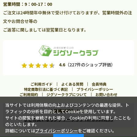
営業時間：9：00-17：00
ご注文は24時間年中無休で受け付けておりますが、営業時間外の注
文やお問合せ等の
ご返答に関しましては翌営業日となります。
4.6
（227件のショップ評価）
ご利用ガイド
よくある質問
会員特典
特定商取引法に基づく表記
プライバシーポリシー
ご利用規約
ジグソークラブについて
お問い合わせ
当サイトでは利用体験の向上およびコンテンツの最適な提供、ト
企業購買担当の方へ
ラフィックの分析を目的としてCookieを使用しています。
カートに入れる
サイトの閲覧を継続された場合、Cookieの利用に同意したことも
まとめ買いならジグソークラブ for BUSINESS
のといたします。
詳細については
プライバシーポリシー
をご確認ください。
この商品に合うフレームを見る