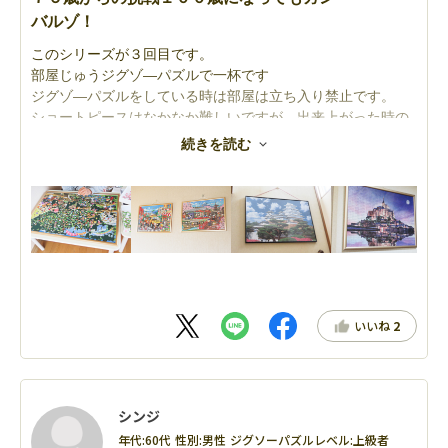
バルゾ！
このシリーズが３回目です。
部屋じゅうジグゾ―パズルで一杯です
ジグゾ―パズルをしている時は部屋は立ち入り禁止です。
ショートピースはなかなか難しいですが、出来上がった時の
達成感は言葉に言い尽くせません。
続きを読む
カラーが美しく、部屋に飾った時は部屋が明るくなります。
いいね
2
シンジ
年代:
60代
性別:
男性
ジグソーパズルレベル:
上級者