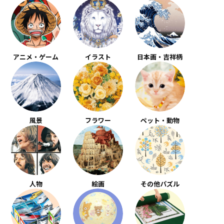
アニメ・ゲーム
イラスト
日本画・吉祥柄
風景
フラワー
ペット・動物
人物
絵画
その他パズル