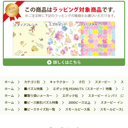
ホーム
カテゴリ別
キャラクター
さ行
スヌーピー
スヌ
ホーム
■パズル特集
エポック社 PEANUTS（スヌーピー）特集
スヌ
ホーム
■取り扱いメーカー
エポック社
スヌーピー イン パリ (スヌ
ホーム
■ピース数別パズル特集
2000ピース以上
スヌーピー イン パ
ホーム
■ピースサイズ別一覧
スモールピース系
スモールピース(エ