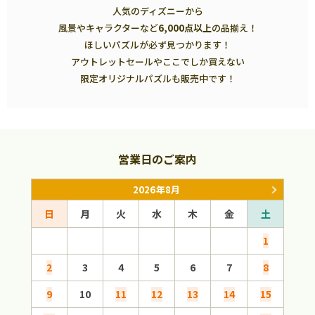
人気のディズニーから
風景やキャラクターなど
6,000点以上
の品揃え！
ほしいパズルが必ず見つかります！
アウトレットセールやここでしか買えない
限定オリジナルパズルも販売中です！
営業日のご案内
2026年8月
日
月
火
水
木
金
土
日
1
2
3
4
5
6
7
8
6
9
10
11
12
13
14
15
13