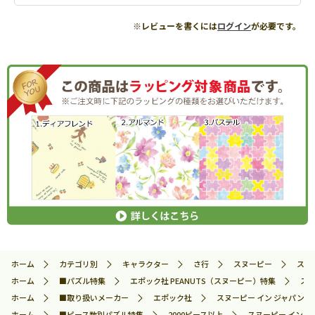
※レビューを書くには
ログイン
が必要です。
ホーム
カテゴリ別
キャラクター
さ行
スヌーピー
スヌ
ホーム
■パズル特集
エポック社 PEANUTS（スヌーピー）特集
スヌ
ホーム
■取り扱いメーカー
エポック社
スヌーピー イン ジャパン (
ホーム
■ピース数別パズル特集
2000ピース以上
スヌーピー イン ジ