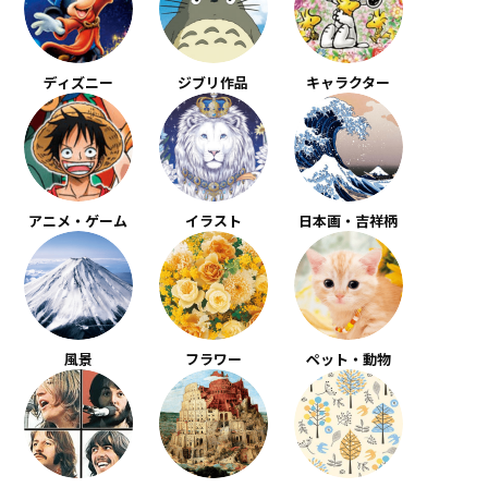
ディズニー
ジブリ作品
キャラクター
アニメ・ゲーム
イラスト
日本画・吉祥柄
風景
フラワー
ペット・動物