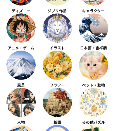
ディズニー
ジブリ作品
キャラクター
アニメ・ゲーム
イラスト
日本画・吉祥柄
風景
フラワー
ペット・動物
人物
絵画
その他パズル