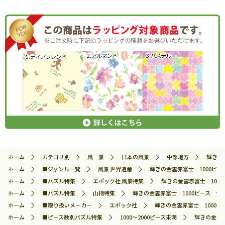
ホーム
カテゴリ別
風 景
日本の風景
中部地方
輝きの金
ホーム
■ジャンル一覧
風景 世界遺産
輝きの金雲赤富士 1000ピース 
ホーム
■パズル特集
エポック社 風景特集
輝きの金雲赤富士 1000ピ
ホーム
■パズル特集
山柄特集
輝きの金雲赤富士 1000ピース ジグソ
ホーム
■取り扱いメーカー
エポック社
輝きの金雲赤富士 1000ピー
ホーム
■ピース数別パズル特集
1000～2000ピース未満
輝きの金雲赤