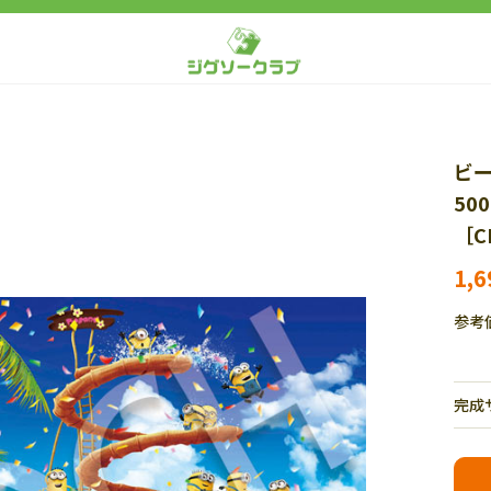
ビ
50
［C
1,
参考
完成