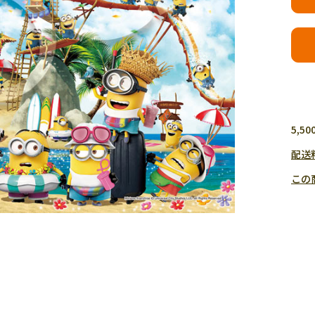
5,
配送
この