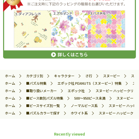
ホーム
カテゴリ別
キャラクター
さ行
スヌーピー
スヌ
ホーム
■パズル特集
エポック社 PEANUTS（スヌーピー）特集
スヌ
ホーム
■取り扱いメーカー
エポック社
スヌーピー ハッピークリスマス
ホーム
■ピース数別パズル特集
500～950ピース未満
スヌーピー ハッ
ホーム
■ピースサイズ別一覧
ノーマルピース系
スヌーピー ハッピー
ホーム
■パズルカラーで探す
ホワイト系
スヌーピー ハッピークリスマ
Recently viewed