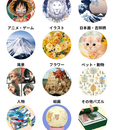
アニメ・ゲーム
イラスト
日本画・吉祥柄
風景
フラワー
ペット・動物
人物
絵画
その他パズル