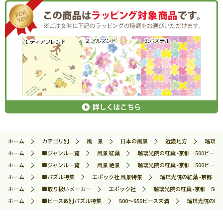
ホーム
カテゴリ別
風 景
日本の風景
近畿地方
瑠璃光院
ホーム
■ジャンル一覧
風景 紅葉
瑠璃光院の紅葉 -京都 500ピース 
ホーム
■ジャンル一覧
風景 絶景
瑠璃光院の紅葉 -京都 500ピース 
ホーム
■パズル特集
エポック社 風景特集
瑠璃光院の紅葉 -京都 50
ホーム
■取り扱いメーカー
エポック社
瑠璃光院の紅葉 -京都 500ピ
ホーム
■ピース数別パズル特集
500～950ピース未満
瑠璃光院の紅葉 