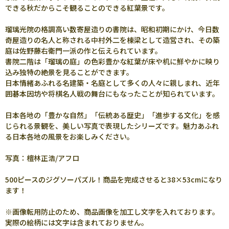
できる秋だからこそ観ることのできる紅葉景です。
瑠璃光院の格調高い数寄屋造りの書院は、昭和初期にかけ、今日数
奇屋造りの名人と称される中村外二を棟梁として造営され、その築
庭は佐野藤右衛門一派の作と伝えられています。
書院二階は「瑠璃の庭」の色彩豊かな紅葉が床や机に鮮やかに映り
込み独特の絶景を見ることができます。
日本情緒あふれる名建築・名庭として多くの人々に親しまれ、近年
囲碁本因坊や将棋名人戦の舞台にもなったことが知られています。
日本各地の「豊かな自然」「伝統ある歴史」「進歩する文化」を感
じられる景観を、美しい写真で表現したシリーズです。魅力あふれ
る日本各地の風景をお楽しみください。
写真：檀林正浩/アフロ
500ピースのジグソーパズル！商品を完成させると38×53cmになり
ます！
※画像転用防止のため、商品画像を加工し文字を入れております。
実際の絵柄には文字は含まれておりません。