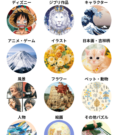
ディズニー
ジブリ作品
キャラクター
アニメ・ゲーム
イラスト
日本画・吉祥柄
風景
フラワー
ペット・動物
人物
絵画
その他パズル