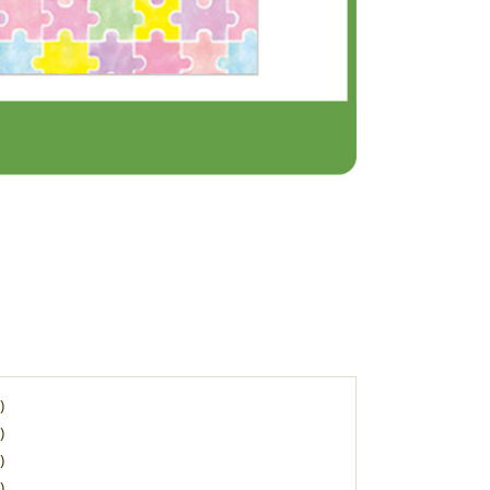
)
)
)
)