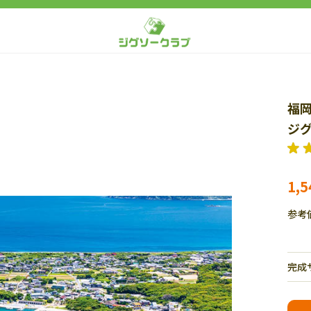
福
ジグ
1,
参考
完成