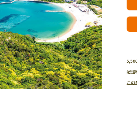
5,
配送
この