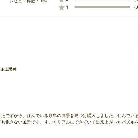
1
レビュー件数：
件
★
1
(0
ル:
上級者
ったですが今、住んでいる糸島の風景を見つけ購入しました。住んでい
ても飽きない風景です。すごくリアルにできていて出来上がったパズル