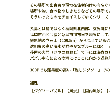
その場所の出身者や現地在住者向けの有名な
場所や物、食べ物やしきたりなどその場所で
そういったものをチョイスしてゆくシリーズ
糸島とは島ではなく福岡県北西部、玄界灘に
福岡市西区今宿と糸島市加布里を境界にして
撮影地の立石山（209.5ｍ）から見えてい
透明度の高い海水が鮮やかなブルーに輝く。
芥屋の大門（けやのおおと）で下には海食さ
パズル中心にある漁港にはここに向かう遊覧
300Pでも難易度の高い「難しジグソー」で
補足
【ジグソーパズル】【風景】【国内風景】【九州