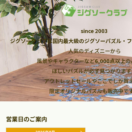
since 2003
ジグソークラブは国内最大級のジグソーパズル・フ
人気のディズニーから
風景やキャラクターなど
6,000点以上
の
ほしいパズルが必ず見つかります
アウトレットセールやここでしか買
限定オリジナルパズルも販売中で
営業日のご案内