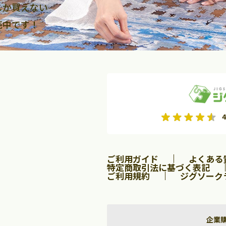
しか買えない
売中です！
2026年9月
2026年10月
4
水
木
金
月
火
水
木
金
土
日
土
2
3
4
5
1
2
3
9
10
11
12
4
5
6
7
8
9
10
ご利用ガイド
よくある
16
17
18
19
11
12
13
14
15
16
17
特定商取引法に基づく表記
ご利用規約
ジグソーク
23
24
25
26
18
19
20
21
22
23
24
30
25
26
27
28
29
30
31
企業