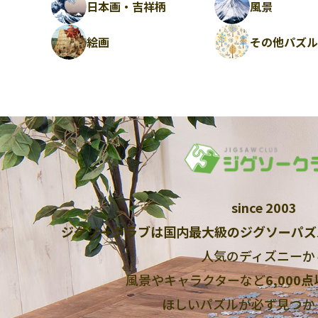
日本画・吉祥柄
風景
絵画
その他パズ
since 2003
ジグソークラブは国内最大級のジグソーパズ
人気のディズニーか
風景やキャラクターなど
6,000
ほしいパズルが必ず見つか