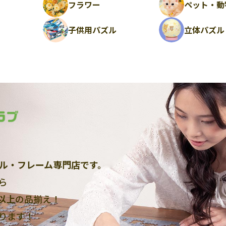
フラワー
ペット・動
ル
子供用パズル
立体パズル
ル・フレーム専門店です。
ら
点以上
の品揃え！
ります！