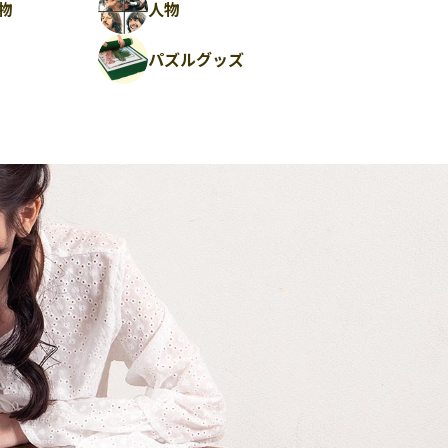
物
人物
パズルグッズ