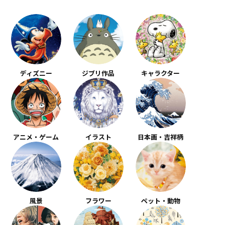
ディズニー
ジブリ作品
キャラクター
アニメ・ゲーム
イラスト
日本画・吉祥柄
風景
フラワー
ペット・動物