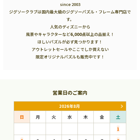
since 2003
ジグソークラブは国内最大級のジグソーパズル・フレーム専門店で
す。
人気のディズニーから
風景やキャラクターなど
6,000点以上
の品揃え！
ほしいパズルが必ず見つかります！
アウトレットセールやここでしか買えない
限定オリジナルパズルも販売中です！
営業日のご案内
2026年8月
日
月
火
水
木
金
土
日
1