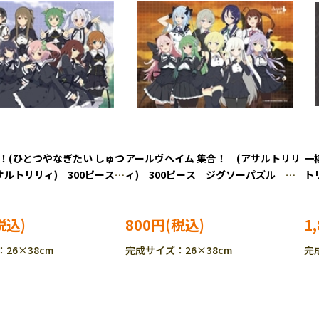
！(ひとつやなぎたい しゅつ
アールヴヘイム 集合！ (アサルトリリ
一
サルトリリィ) 300ピース
ィ) 300ピース ジグソーパズル
ト
 CUT-300-271
CUT-300-272
ル 
800円
1
26×38cm
完成サイズ：26×38cm
完