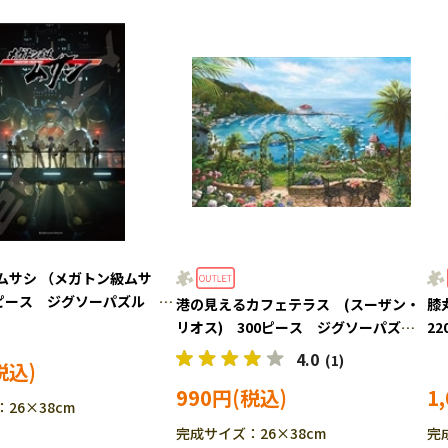
ムサシ （メガトン級ムサ
0ピース ジグソーパズル
港の見えるカフェテラス (スーザン・
膝
910
リオス) 300ピース ジグソーパズ
22
ル APP-300-366 ［CP-SS］
4.0
(1)
990円
1
26×38cm
完成サイズ：26×38cm
完