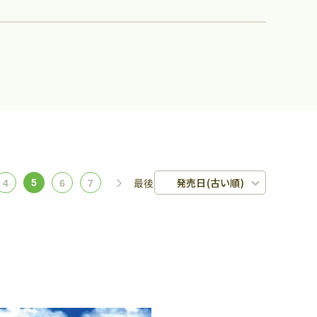
発売日(古い順)
5
4
6
7
最後