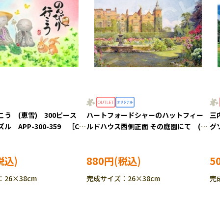
こう (恵雪) 300ピース
ハートフォードシャーのハットフィー
三
 APP-300-359 ［CP-
ルドハウス西側正面 その庭園にて (ア
グソ
ーネスト・アーサー・ロウ) 1053ピー
S
ス ジグソーパズル EPO-79-431s
880円
5
［CP-SS］
26×38cm
完成サイズ：26×38cm
完