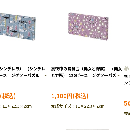
（シンデレラ） (シンデレ
真夜中の晩餐会（美女と野獣） (美女
0ピース ジグソーパズル
と野獣) 120ピース ジグソーパズ
Yu
08
ル YAM-2304-09
ン
ル 
1,100円
5
11×22.3×2cm
完成サイズ：11×22.3×2cm
完成