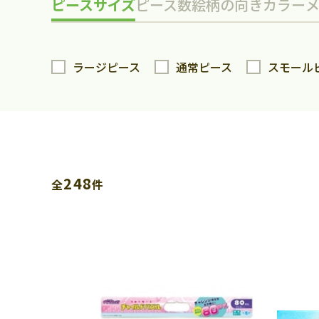
ピースサイズ
ピース数
絵柄の向き
カラー
ラージピース
通常ピース
スモール
248
全
件