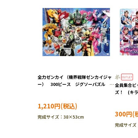
全力ゼンカイ （機界戦隊ゼンカイジャ
ー） 300ピース ジグソーパズル
全員集合ビ
ENS-300-L569
ズ！ (キ
TEN-MC80
1,210円
300円
完成サイズ：38×53cm
完成サイズ：