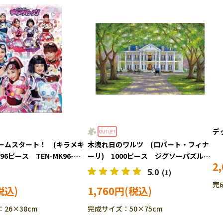
デッ
ームスタート！ (キラメキ
木洩れ日のワルツ (ロバート・フィナ
6ピース TEN-MK96-
ーリ) 1000ピース ジグソーパズル
2
-IT］
APP-1000-871 ［CP-SS］
5.0
(1)
完
1,760円
26×38cm
完成サイズ：50×75cm