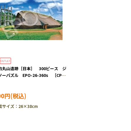
内丸山遺跡［日本］ 300ピース ジ
ーパズル EPO-26-360s ［CP-
S］
00円
成サイズ：26×38cm