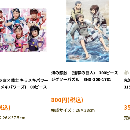
海の感触 (進撃の巨人) 300ピース
ジグソーパズル ENS-300-1781
ッ友×戦士 キラメキパワー
鬼
ラメキパワーズ) 80ピース
31
-780 ［CP-IT］
800円
3
完成サイズ：26×38cm
26×37.5cm
完