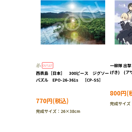
一柳隊 出撃
げき) (ア
西表島［日本］ 300ピース ジグソー
ジグソーパズル
パズル EPO-26-361s ［CP-SS］
800円
770円
完成サイズ：
完成サイズ：26×38cm