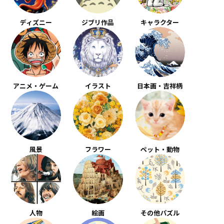
ディズニー
ジブリ作品
キャラクター
アニメ・ゲーム
イラスト
日本画・吉祥柄
風景
フラワー
ペット・動物
人物
絵画
その他パズル