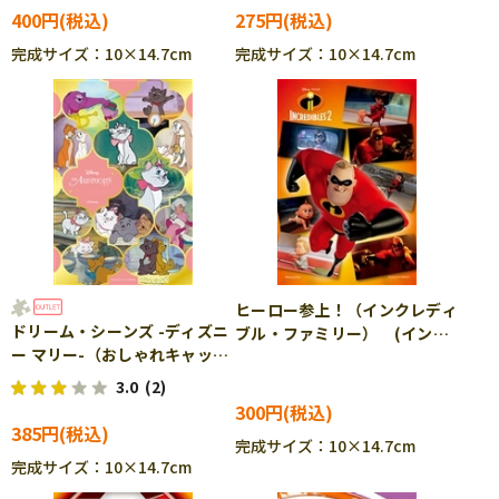
YAM-99-348
400円
275円
完成サイズ：10×14.7cm
完成サイズ：10×14.7cm
ヒーロー参上！（インクレディ
ドリーム・シーンズ -ディズニ
ブル・ファミリー） (インク
ー マリー-（おしゃれキャッ
レディブル・ファミリー) 99
ト） （おしゃれキャット）
ピース ジグソーパズル
3.0
(2)
99ピース ジグソーパズル
YAM-99-462
300円
YAM-99-423
385円
完成サイズ：10×14.7cm
完成サイズ：10×14.7cm