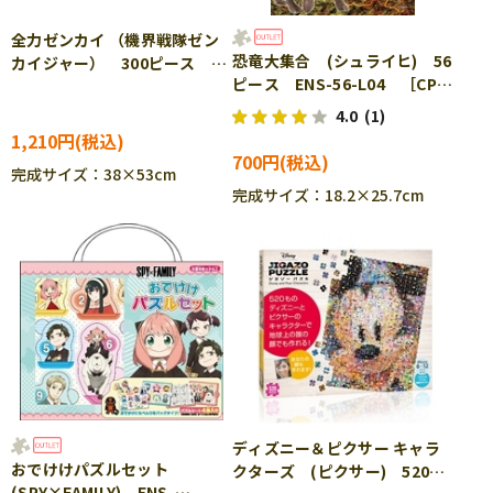
全力ゼンカイ （機界戦隊ゼン
恐竜大集合 (シュライヒ) 56
カイジャー） 300ピース ジ
ピース ENS-56-L04 ［CP-
グソーパズル ENS-300-L569
IT］
4.0
(1)
1,210円
700円
完成サイズ：38×53cm
完成サイズ：18.2×25.7cm
ディズニー＆ピクサー キャラ
おでけけパズルセット
クターズ (ピクサー) 520ピ
(SPY×FAMILY) ENS-