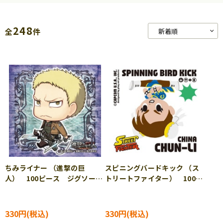
248
全
件
ちみライナー （進撃の巨
スピニングバードキック （ス
人） 100ピース ジグソーパ
トリートファイター） 100ピ
ズル ENS-100-11
ース ジグソーパズル ENS-
100-19
330円
330円