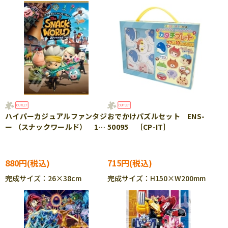
ハイパーカジュアルファンタジ
おでかけパズルセット ENS-
ー （スナックワールド） 108
50095 ［CP-IT］
ピース ジグソーパズル
ENS-108-L588
880円
715円
完成サイズ：26×38cm
完成サイズ：H150×W200mm