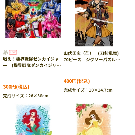
山伏国広（芒） (刀剣乱舞)
戦え！機界戦隊ゼンカイジャ
70ピース ジグソーパズル
ー (機界戦隊ゼンカイジャ
YAM-97-161
ー) 40ピース TEN-MK40-
769 ［CP-IT］
400円
300円
完成サイズ：10×14.7cm
完成サイズ：26×38cm