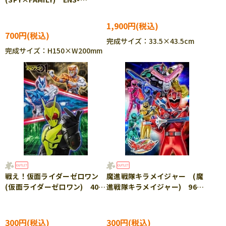
ース ジグソーパズル TEN-
70511 ［CP-IT］
DJ520-004
1,900円
700円
完成サイズ：33.5×43.5cm
完成サイズ：H150×W200mm
戦え！仮面ライダーゼロワン
魔進戦隊キラメイジャー (魔
(仮面ライダーゼロワン) 40ピ
進戦隊キラメイジャー) 96ピ
ース TEN-MK40-734 ［CP-
ース TEN-MK96-745 ［CP-
IT］
IT］
300円
300円