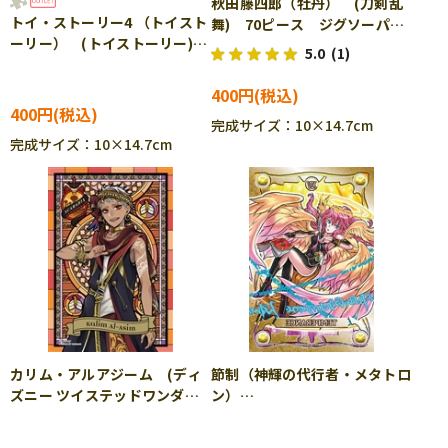
秋田藤四郎（牡丹） (刀剣乱
トイ・ストーリー4 （トイスト
舞) 70ピース ジグソーパズ
ーリー） (トイストーリー)
ル YAM-97-237
5.0
(1)
70ピース ジグソーパズル
YAM-97-206 ［CP-TS］
400円
400円
完成サイズ：10×14.7cm
完成サイズ：10×14.7cm
カリム・アルアジーム (ディ
節制（神輝の代行者・メタトロ
ズニー ツイステッドワンダー
ン）
ランド) 70ピース ジグソー
（PUZZLE&DRAGONS） 99
パズル YAM-97-241
ピース ジグソーパズル