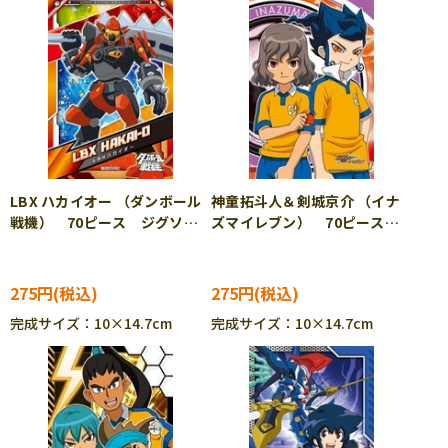
LBX ハカイオー （ダンボール
神童拓斗人＆剣城京介 （イナ
戦機） 70ピース ジグソー
ズマイレブン） 70ピース
パズル ENS-70-m09
ジグソーパズル ENS-70-
m12
275円
275円
完成サイズ：10×14.7cm
完成サイズ：10×14.7cm