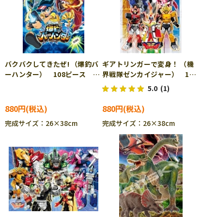
バクバクしてきたぜ! （爆釣バ
ギアトリンガーで変身！ （機
ーハンター） 108ピース ジ
界戦隊ゼンカイジャー） 108
グソーパズル ENS-108-L726
ピース ジグソーパズル
5.0
(1)
ENS-108-L763
880円
880円
完成サイズ：26×38cm
完成サイズ：26×38cm