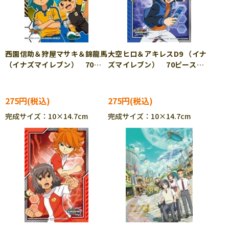
西園信助＆狩屋マサキ＆錦龍馬
大空ヒロ＆アキレスD9 （イナ
（イナズマイレブン） 70ピ
ズマイレブン） 70ピース
ース ジグソーパズル ENS-
ジグソーパズル ENS-70-
70-m29
m33
275円
275円
完成サイズ：10×14.7cm
完成サイズ：10×14.7cm