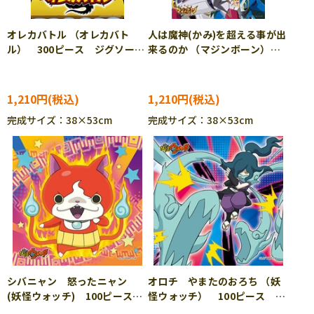
オレカバトル （オレカバト
人は魔神(かみ)を超える事が出
ル） 300ピース ジグソーパ
来るのか （マジンボーン）
ズル ENS-300-L379
300ピース ジグソーパズル
ENS-300-L382
1,210円
1,210円
完成サイズ：38×53cm
完成サイズ：38×53cm
シバニャン 怒ったニャン
オロチ やまたのおろち （妖
(妖怪ウォッチ) 100ピース
怪ウォッチ） 100ピース ジ
ジグソーパズル ENS-100-63
グソーパズル ENS-100-74