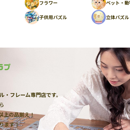
フラワー
ペット・動
ル
子供用パズル
立体パズル
ル・フレーム専門店です。
ら
点以上
の品揃え！
ります！