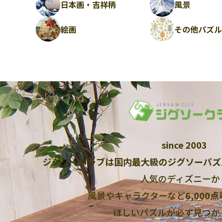
日本画・吉祥柄
風景
絵画
その他パズ
since 2003
ジグソークラブは国内最大級のジグソーパズ
人気のディズニーか
風景やキャラクターなど
6,000
ほしいパズルが必ず見つか