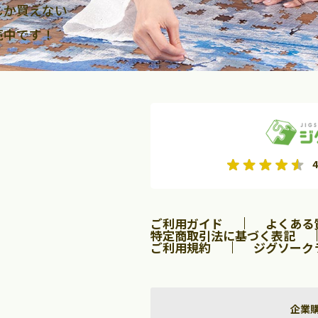
しか買えない
売中です！
2026年9月
2026年10月
4
水
木
金
月
火
水
木
金
土
日
土
2
3
4
5
1
2
3
9
10
11
12
4
5
6
7
8
9
10
ご利用ガイド
よくある
16
17
18
19
11
12
13
14
15
16
17
特定商取引法に基づく表記
ご利用規約
ジグソーク
23
24
25
26
18
19
20
21
22
23
24
30
25
26
27
28
29
30
31
企業