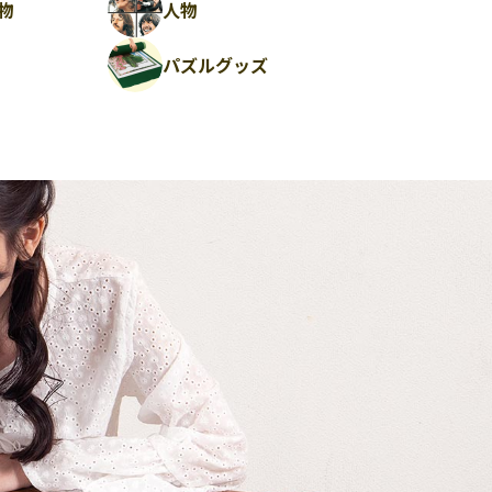
物
人物
パズルグッズ