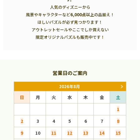
人気のディズニーから
風景やキャラクターなど
6,000点以上
の品揃え！
ほしいパズルが必ず見つかります！
アウトレットセールやここでしか買えない
限定オリジナルパズルも販売中です！
営業日のご案内
2026年8月
日
月
火
水
木
金
土
日
1
2
3
4
5
6
7
8
6
9
10
11
12
13
14
15
13