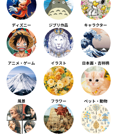
ディズニー
ジブリ作品
キャラクター
アニメ・ゲーム
イラスト
日本画・吉祥柄
風景
フラワー
ペット・動物