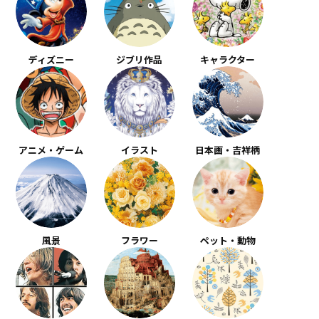
ディズニー
ジブリ作品
キャラクター
アニメ・ゲーム
イラスト
日本画・吉祥柄
風景
フラワー
ペット・動物