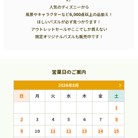
人気のディズニーから
風景やキャラクターなど
6,000点以上
の品揃え！
ほしいパズルが必ず見つかります！
アウトレットセールやここでしか買えない
限定オリジナルパズルも販売中です！
営業日のご案内
2026年8月
日
月
火
水
木
金
土
日
1
2
3
4
5
6
7
8
6
9
10
11
12
13
14
15
13