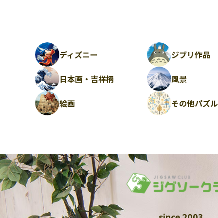
ディズニー
ジブリ作品
日本画・吉祥柄
風景
絵画
その他パズ
since 2003