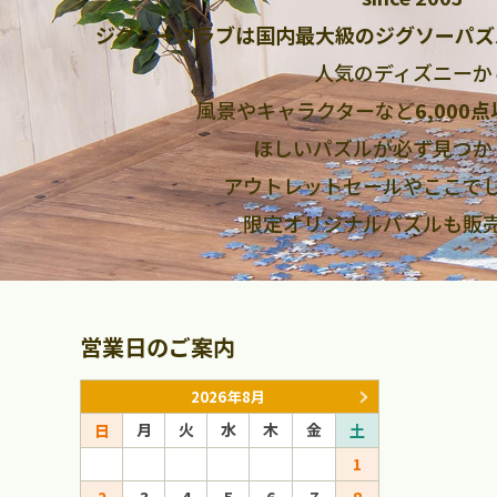
ジグソークラブは国内最大級のジグソーパズ
人気のディズニーか
風景やキャラクターなど
6,000
ほしいパズルが必ず見つか
アウトレットセールやここで
限定オリジナルパズルも販
営業日のご案内
2026年8月
月
火
水
木
金
月
火
日
土
日
1
1
2
3
4
5
6
7
8
6
7
8