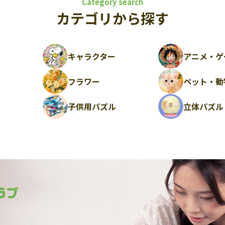
Category search
カテゴリから探す
キャラクター
アニメ・ゲ
フラワー
ペット・動
ル
子供用パズル
立体パズル