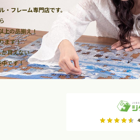
ル・フレーム専門店です。
ら
点以上
の品揃え！
ります！
しか買えない
売中です！
2026年9月
2026年10月
4
水
木
金
月
火
水
木
金
土
日
土
2
3
4
5
1
2
3
9
10
11
12
4
5
6
7
8
9
10