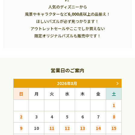
人気のディズニーから
風景やキャラクターなど
6,000点以上
の品揃え！
ほしいパズルが必ず見つかります！
アウトレットセールやここでしか買えない
限定オリジナルパズルも販売中です！
営業日のご案内
2026年8月
日
月
火
水
木
金
土
日
1
2
3
4
5
6
7
8
6
9
10
11
12
13
14
15
13