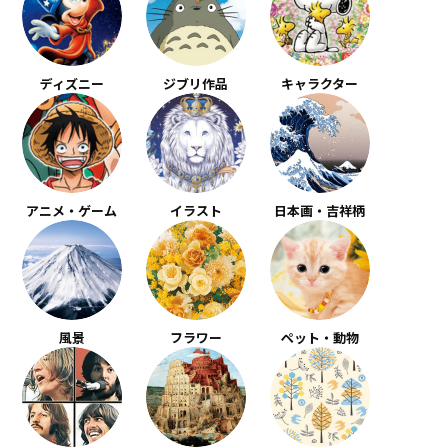
ディズニー
ジブリ作品
キャラクター
アニメ・ゲーム
イラスト
日本画・吉祥柄
風景
フラワー
ペット・動物