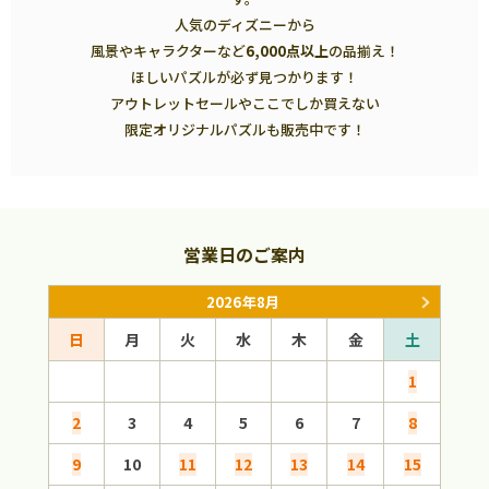
人気のディズニーから
風景やキャラクターなど
6,000点以上
の品揃え！
ほしいパズルが必ず見つかります！
アウトレットセールやここでしか買えない
限定オリジナルパズルも販売中です！
営業日のご案内
2026年8月
日
月
火
水
木
金
土
日
1
2
3
4
5
6
7
8
6
9
10
11
12
13
14
15
13