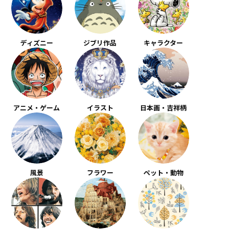
ディズニー
ジブリ作品
キャラクター
アニメ・ゲーム
イラスト
日本画・吉祥柄
風景
フラワー
ペット・動物