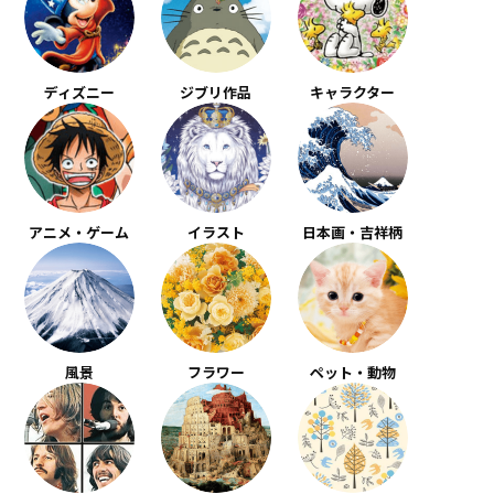
ディズニー
ジブリ作品
キャラクター
アニメ・ゲーム
イラスト
日本画・吉祥柄
風景
フラワー
ペット・動物