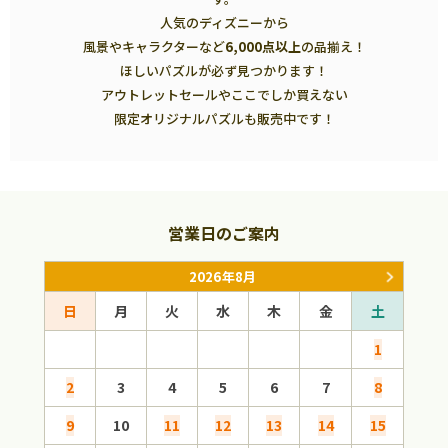
人気のディズニーから
風景やキャラクターなど
6,000点以上
の品揃え！
ほしいパズルが必ず見つかります！
アウトレットセールやここでしか買えない
限定オリジナルパズルも販売中です！
営業日のご案内
2026年8月
日
月
火
水
木
金
土
日
1
2
3
4
5
6
7
8
6
9
10
11
12
13
14
15
13