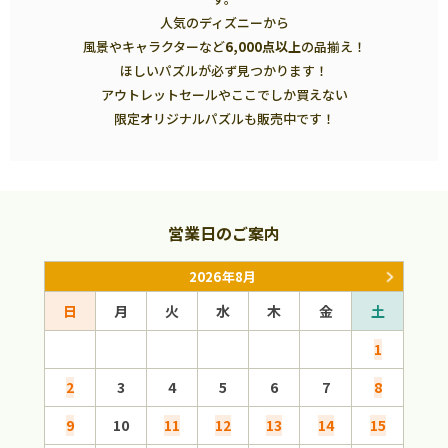
人気のディズニーから
風景やキャラクターなど
6,000点以上
の品揃え！
ほしいパズルが必ず見つかります！
アウトレットセールやここでしか買えない
限定オリジナルパズルも販売中です！
営業日のご案内
2026年8月
日
月
火
水
木
金
土
日
1
2
3
4
5
6
7
8
6
9
10
11
12
13
14
15
13