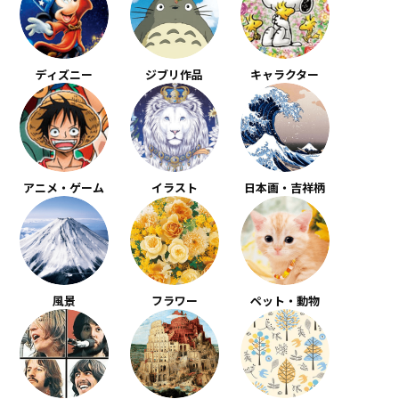
ディズニー
ジブリ作品
キャラクター
アニメ・ゲーム
イラスト
日本画・吉祥柄
風景
フラワー
ペット・動物