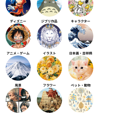
ディズニー
ジブリ作品
キャラクター
アニメ・ゲーム
イラスト
日本画・吉祥柄
風景
フラワー
ペット・動物