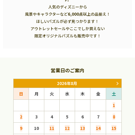
人気のディズニーから
風景やキャラクターなど
6,000点以上
の品揃え！
ほしいパズルが必ず見つかります！
アウトレットセールやここでしか買えない
限定オリジナルパズルも販売中です！
営業日のご案内
2026年8月
日
月
火
水
木
金
土
日
1
2
3
4
5
6
7
8
6
9
10
11
12
13
14
15
13