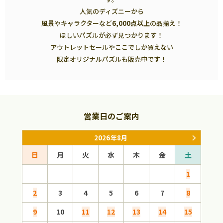
人気のディズニーから
風景やキャラクターなど
6,000点以上
の品揃え！
ほしいパズルが必ず見つかります！
アウトレットセールやここでしか買えない
限定オリジナルパズルも販売中です！
営業日のご案内
2026年8月
日
月
火
水
木
金
土
日
1
2
3
4
5
6
7
8
6
9
10
11
12
13
14
15
13