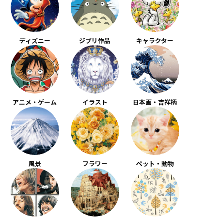
ディズニー
ジブリ作品
キャラクター
アニメ・ゲーム
イラスト
日本画・吉祥柄
風景
フラワー
ペット・動物