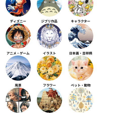
ディズニー
ジブリ作品
キャラクター
アニメ・ゲーム
イラスト
日本画・吉祥柄
風景
フラワー
ペット・動物