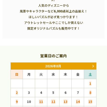
人気のディズニーから
風景やキャラクターなど
6,000点以上
の品揃え！
ほしいパズルが必ず見つかります！
アウトレットセールやここでしか買えない
限定オリジナルパズルも販売中です！
営業日のご案内
2026年8月
日
月
火
水
木
金
土
日
1
2
3
4
5
6
7
8
6
9
10
11
12
13
14
15
13