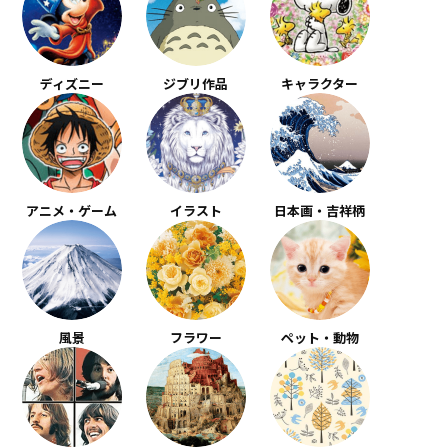
ディズニー
ジブリ作品
キャラクター
アニメ・ゲーム
イラスト
日本画・吉祥柄
風景
フラワー
ペット・動物