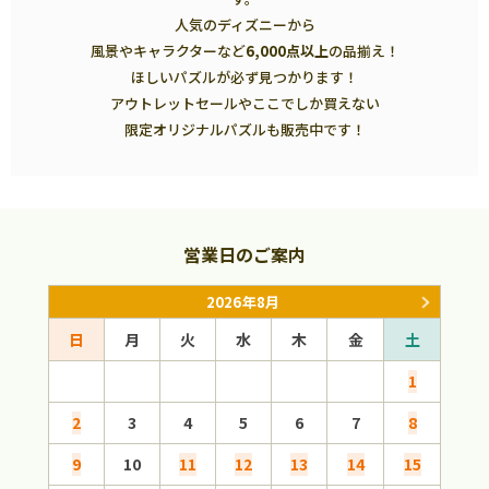
人気のディズニーから
風景やキャラクターなど
6,000点以上
の品揃え！
ほしいパズルが必ず見つかります！
アウトレットセールやここでしか買えない
限定オリジナルパズルも販売中です！
営業日のご案内
2026年8月
日
月
火
水
木
金
土
日
1
2
3
4
5
6
7
8
6
9
10
11
12
13
14
15
13