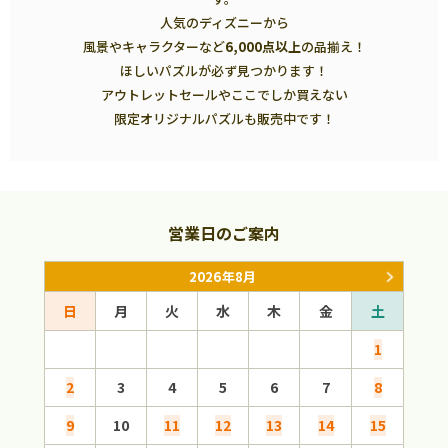
人気のディズニーから
風景やキャラクターなど
6,000点以上
の品揃え！
ほしいパズルが必ず見つかります！
アウトレットセールやここでしか買えない
限定オリジナルパズルも販売中です！
営業日のご案内
2026年8月
日
月
火
水
木
金
土
日
1
2
3
4
5
6
7
8
6
9
10
11
12
13
14
15
13