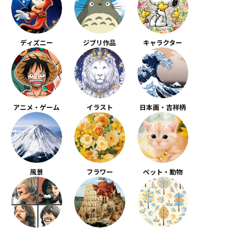
ディズニー
ジブリ作品
キャラクター
アニメ・ゲーム
イラスト
日本画・吉祥柄
風景
フラワー
ペット・動物