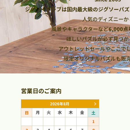
ジグソークラブは国内最大級のジグソーパズ
人気のディズニーか
風景やキャラクターなど
6,000
ほしいパズルが必ず見つか
アウトレットセールやここで
限定オリジナルパズルも販
営業日のご案内
2026年8月
月
火
水
木
金
月
火
日
土
日
1
1
2
3
4
5
6
7
8
6
7
8