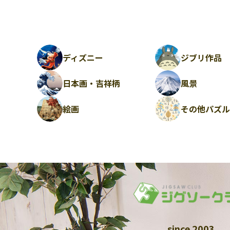
ディズニー
ジブリ作品
日本画・吉祥柄
風景
絵画
その他パズ
since 2003