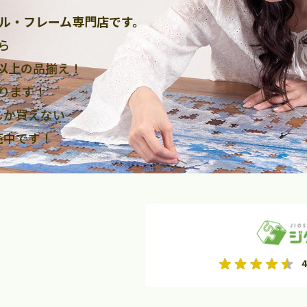
ル・フレーム専門店です。
ら
点以上
の品揃え！
ります！
しか買えない
売中です！
2026年9月
2026年10月
4
水
木
金
月
火
水
木
金
土
日
土
2
3
4
5
1
2
3
9
10
11
12
4
5
6
7
8
9
10