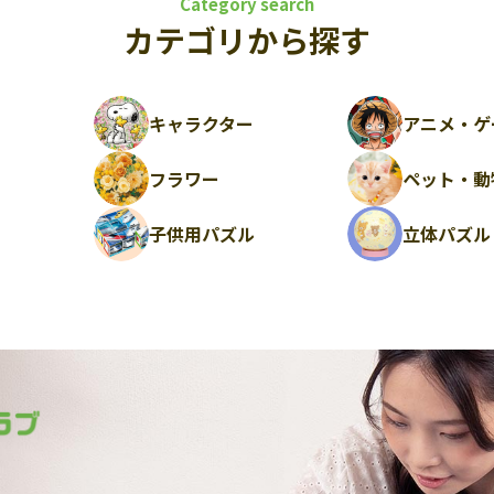
Category search
カテゴリから探す
キャラクター
アニメ・ゲ
フラワー
ペット・動
ル
子供用パズル
立体パズル