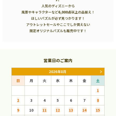
人気のディズニーから
風景やキャラクターなど
6,000点以上
の品揃え！
ほしいパズルが必ず見つかります！
アウトレットセールやここでしか買えない
限定オリジナルパズルも販売中です！
営業日のご案内
2026年8月
日
月
火
水
木
金
土
日
1
2
3
4
5
6
7
8
6
9
10
11
12
13
14
15
13