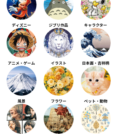
ディズニー
ジブリ作品
キャラクター
アニメ・ゲーム
イラスト
日本画・吉祥柄
風景
フラワー
ペット・動物