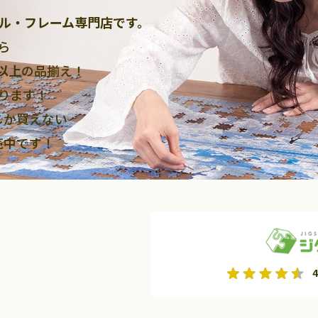
ル・フレーム専門店です。
ら
点以上
の品揃え！
ります！
しか買えない
売中です！
2026年9月
2026年10月
4
水
木
金
月
火
水
木
金
土
日
土
2
3
4
5
1
2
3
9
10
11
12
4
5
6
7
8
9
10