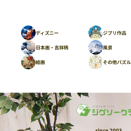
ディズニー
ジブリ作品
日本画・吉祥柄
風景
絵画
その他パズ
since 2003