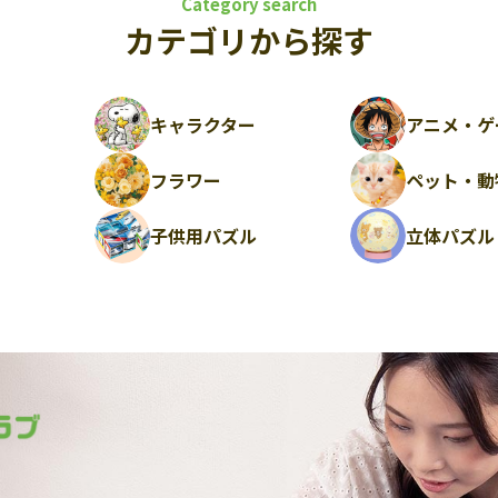
Category search
カテゴリから探す
キャラクター
アニメ・ゲ
フラワー
ペット・動
ル
子供用パズル
立体パズル