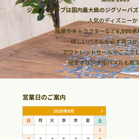
ジグソークラブは国内最大級のジグソーパズ
人気のディズニーか
風景やキャラクターなど
6,000
ほしいパズルが必ず見つか
アウトレットセールやここで
限定オリジナルパズルも販
営業日のご案内
2026年8月
月
火
水
木
金
月
火
日
土
日
1
1
2
3
4
5
6
7
8
6
7
8