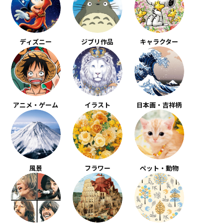
ディズニー
ジブリ作品
キャラクター
アニメ・ゲーム
イラスト
日本画・吉祥柄
風景
フラワー
ペット・動物