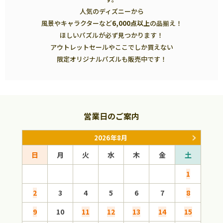
人気のディズニーから
風景やキャラクターなど
6,000点以上
の品揃え！
ほしいパズルが必ず見つかります！
アウトレットセールやここでしか買えない
限定オリジナルパズルも販売中です！
営業日のご案内
2026年8月
日
月
火
水
木
金
土
日
1
2
3
4
5
6
7
8
6
9
10
11
12
13
14
15
13