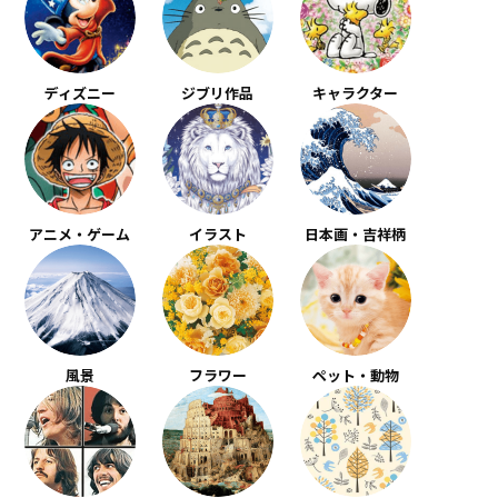
ディズニー
ジブリ作品
キャラクター
アニメ・ゲーム
イラスト
日本画・吉祥柄
風景
フラワー
ペット・動物