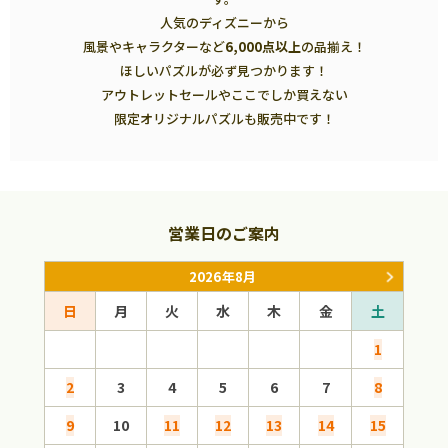
人気のディズニーから
風景やキャラクターなど
6,000点以上
の品揃え！
ほしいパズルが必ず見つかります！
アウトレットセールやここでしか買えない
限定オリジナルパズルも販売中です！
営業日のご案内
2026年8月
日
月
火
水
木
金
土
日
1
2
3
4
5
6
7
8
6
9
10
11
12
13
14
15
13